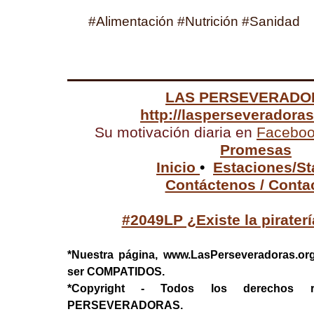
#Alimentación #Nutrición #Sanidad
LAS PERSEVERADO
http://lasperseveradora
Su motivación diaria en
Facebo
Promesas
Inicio
•
Estaciones/St
Contáctenos / Conta
#2049LP ¿Existe la pirater
*Nuestra página, www.LasPerseveradoras.or
ser COMPATIDOS.
*Copyright - Todos los derechos 
PERSEVERADORAS.