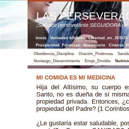
LAS PERSEVERA
¡Saludos perseverante SEGUIDORA de
Inicio
Verdades bíblicas
Libertad_en_JESÚS
Prosperidad_Finanzas
Matrimonio
Crianza_H
Obediencia_Disciplina
Oración_Poderosa
Sani
Noviazgo_Discernimiento
Enojo_Envidia
Nutric
MI COMIDA ES MI MEDICINA
Hija del Altísimo, su cuerpo e
Santo, no es dueña de sí mism
propiedad privada. Entonces, ¿
propiedad del Padre? (1 Corintios
¿Le gustaría estar saludable, po