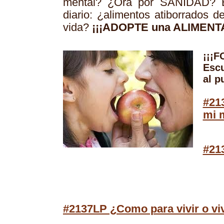
mental? ¿Ora por SANIDAD? E
diario: ¿alimentos atiborrados d
vida?
¡¡¡ADOPTE una ALIMENTA
¡¡¡F
Escu
al pu
#21
mi 
#21
#2137LP ¿Como para vivir o vi