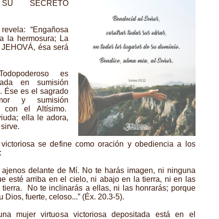
SU SECRETO
o revela: “Engañosa
na la hermosura; La
 JEHOVÁ, ésa será
odopoderoso es
sada en sumisión
. Ése es el sagrado
mor y sumisión
a con el Altísimo.
iuda; ella le adora,
 sirve.
 victoriosa se define como oración y obediencia a los
:
 ajenos delante de Mí. No te harás imagen, ni ninguna
esté arriba en el cielo, ni abajo en la tierra, ni en las
tierra. No te inclinarás a ellas, ni las honrarás; porque
os, fuerte, celoso...” (Éx. 20.3-5).
na mujer virtuosa victoriosa depositada está en el