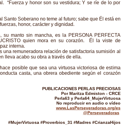
al. “Fuerza y honor son su vestidura; Y se ríe de lo por
l Santo Soberano no teme al futuro; sabe que Él está en
 fuerzas, honor, carácter y dignidad.
oso, su manto sin mancha, es la PERSONA PERFECTA
RISTO quien mora en su corazón. Él la viste de
paz interna.
es una remuneradora relación de satisfactoria sumisión al
n lleva acabo su obra a través de ella.
hace posible que sea una virtuosa victoriosa de estima
 conducta casta, una obrera obediente según el corazón
PUBLICACIONES PERLAS PRECIOSAS
Por Maritza Edmiston - CRCE
Perla63 y Perla64_MujerVirtuosa
No reproducir en audio o vídeo
www.LasPerseveradoras.org/es
@
Perseveradoras
#MujerVirtuosa #Proverbios_31 #Madres #CrianzaHijos