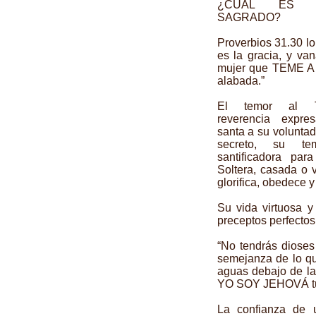
¿CUÁL ES 
SAGRADO?
Proverbios 31.30 l
es la gracia, y va
mujer que TEME A
alabada.”
El temor al T
reverencia expre
santa a su voluntad
secreto, su te
santificadora par
Soltera, casada o v
glorifica, obedece y
Su vida virtuosa y
preceptos perfectos
“No tendrás dioses
semejanza de lo que 
aguas debajo de la 
YO SOY JEHOVÁ tu Di
La confianza de u