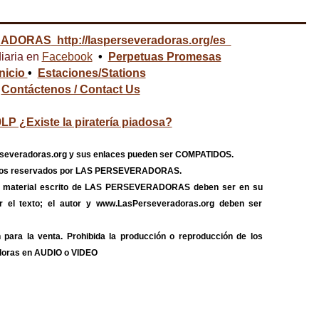
RADORAS
http://lasperseveradoras.org/es
iaria en
Facebook
•
Perpetuas Promesas
Inicio
•
Estaciones/Stations
Contáctenos / Contact Us
LP ¿Existe la piratería piadosa?
severadoras.org y sus enlaces pueden ser COMPATIDOS.
echos reservados por LAS PERSEVERADORAS.
do material escrito de LAS PERSEVERADORAS deben ser en su
itar el texto; el autor y www.LasPerseveradoras.org deben ser
 para la venta. Prohibida la producción o reproducción de los
doras en AUDIO o VIDEO