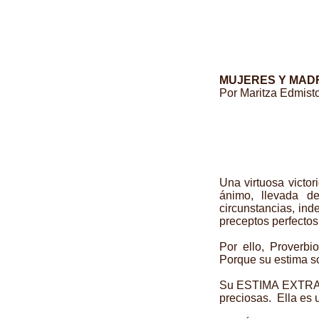
MUJERES Y MAD
Por Maritza Edmist
Una virtuosa victo
ánimo, llevada d
circunstancias, ind
preceptos perfectos
Por ello, Proverbi
Porque su estima so
Su ESTIMA EXTRAOR
preciosas. Ella es 