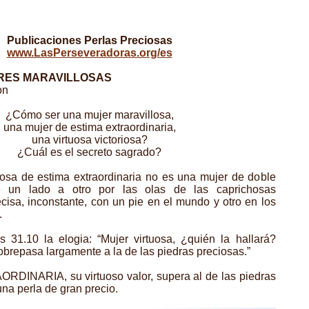
Publicaciones Perlas Preciosas
www.LasPerseveradoras.org/es
RES MARAVILLOSAS
on
¿Cómo ser una mujer maravillosa,
una mujer de estima extraordinaria,
una virtuosa victoriosa?
¿Cuál es el secreto sagrado?
riosa de estima extraordinaria no es una mujer de doble
e un lado a otro por las olas de las caprichosas
ecisa, inconstante, con un pie en el mundo y otro en los
.
os 31.10 la elogia: “Mujer virtuosa, ¿quién la hallará?
brepasa largamente a la de las piedras preciosas.”
DINARIA, su virtuoso valor, supera al de las piedras
una perla de gran precio.