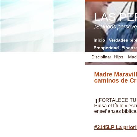
LAS P
¡Saludos perse
Inicio
Verdades bíb
Prosperidad_Finanz
Disciplinar_Hijos
Mad
Madre Maravill
caminos de Cr
¡¡¡FORTALECE TU 
Pulsa el título y es
enseñanzas bíblica
#2145LP La priori