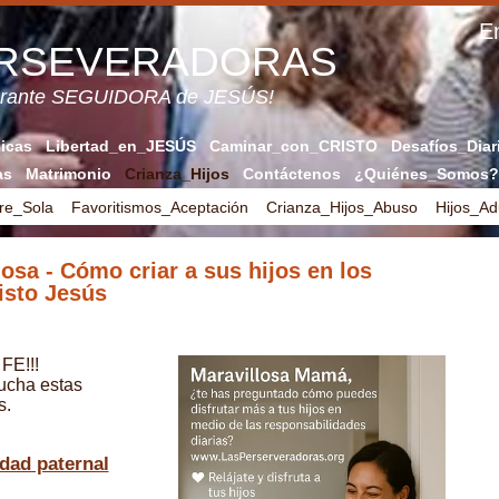
En
ERSEVERADORAS
verante SEGUIDORA de JESÚS!
licas
Libertad_en_JESÚS
Caminar_con_CRISTO
Desafíos_Diar
as
Matrimonio
Crianza_Hijos
Contáctenos
¿Quiénes_Somos?
re_Sola
Favoritismos_Aceptación
Crianza_Hijos_Abuso
Hijos_Ad
osa - Cómo criar a sus hijos en los
isto Jesús
FE!!!
cucha estas
s.
dad paternal