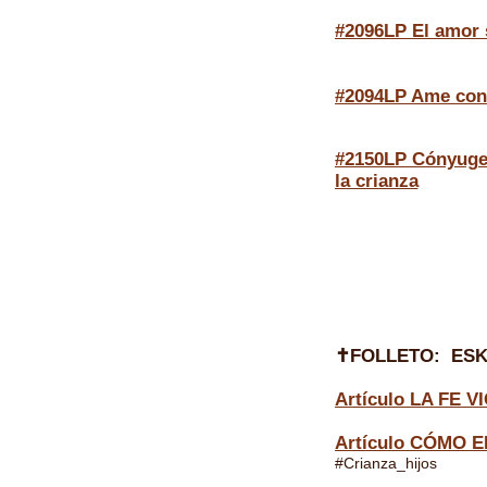
#2096LP El amor s
#2094LP Ame con
#2150LP Cónyuge
la crianza
✝FOLLETO:
ESK
Artículo LA FE
Artículo CÓMO 
#Crianza_hijos