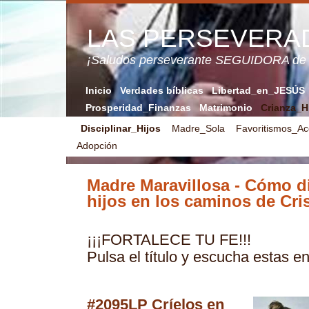
LAS PERSEVERA
¡Saludos perseverante SEGUIDORA de
Inicio
Verdades bíblicas
Libertad_en_JESÚS
Prosperidad_Finanzas
Matrimonio
Crianza_H
Disciplinar_Hijos
Madre_Sola
Favoritismos_Ac
Adopción
Madre Maravillosa - Cómo di
hijos en los caminos de Cri
¡¡¡FORTALECE TU FE!!!
Pulsa el título y escucha estas e
#2095LP Críelos en