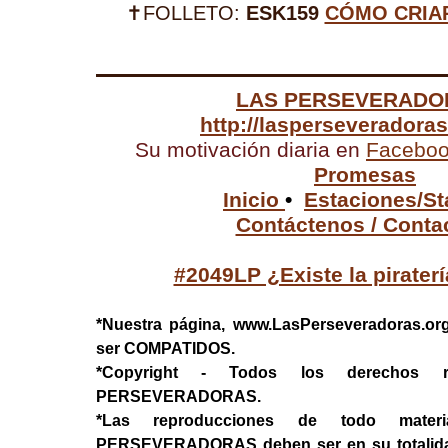
✝FOLLETO:
ESK159
CÓMO CRIAR
LAS PERSEVERADO
http://lasperseveradora
Su motivación diaria en
Facebo
Promesas
Inicio
•
Estaciones/St
Contáctenos / Conta
#2049LP ¿Existe la pirater
*Nuestra página, www.LasPerseveradoras.or
ser COMPATIDOS.
*Copyright - Todos los derechos 
PERSEVERADORAS.
*Las reproducciones de todo mater
PERSEVERADORAS deben ser en su totalidad, 