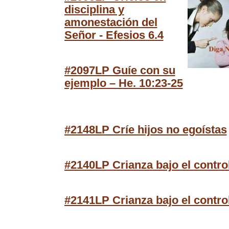
disciplina y
amonestación del
Señor - Efesios 6.4
#2097LP Guíe con su
ejemplo – He. 10:23-25
#2148LP Críe hijos no egoístas
#2140LP Crianza bajo el control
#2141LP Crianza bajo el control