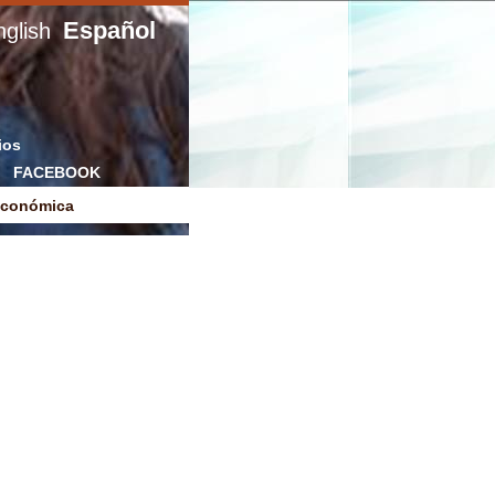
Español
glish
ios
FACEBOOK
Económica