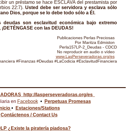
recibir un préstamo se hace ESCLAVA del prestamista por
rbios 22:7).
Usted debe ser servidora y esclava sólo
ano Dios, porque se lo debe todo sólo a Él.
s deudas son esclavitud económica bajo extremo
ia, ¡DETÉNGASE con las DEUDAS!
Publicaciones Perlas Preciosas
Por Maritza Edmiston
Perla157LP-2_Deudas - CDCD
No reproducir en audio o vídeo
www.LasPerseveradoras.org/es
nanciera #Finanzas #Deudas #LaCodicia #EsclavitudFinanciera
RADORAS
http://lasperseveradoras.org/es
iaria en
Facebook
•
Perpetuas Promesas
Inicio
•
Estaciones/Stations
Contáctenos / Contact Us
LP ¿Existe la piratería piadosa?