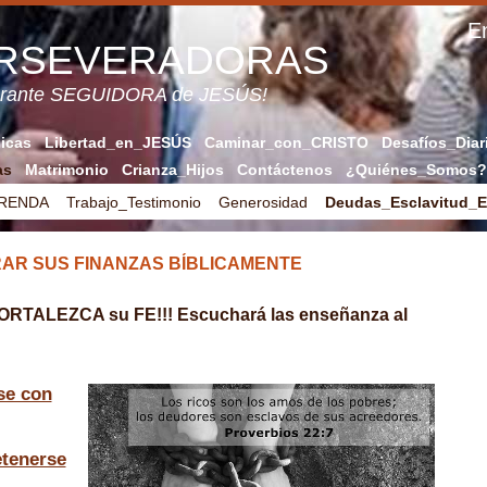
En
ERSEVERADORAS
verante SEGUIDORA de JESÚS!
licas
Libertad_en_JESÚS
Caminar_con_CRISTO
Desafíos_Diar
as
Matrimonio
Crianza_Hijos
Contáctenos
¿Quiénes_Somos?
FRENDA
Trabajo_Testimonio
Generosidad
Deudas_Esclavitud_
AR SUS FINANZAS BÍBLICAMENTE
FORTALEZCA su FE!!! Escuchará las enseñanza al
se con
tenerse