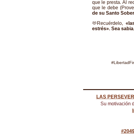
que le presta. Al 
que le debe (Prove
de su Santo Sober
🫶Recuérdelo,
«la
estrés». Sea sab
#LibertadFi
LAS PERSEVE
Su motivación d
#2049