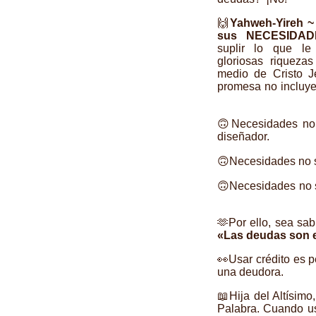
🙌
Yahweh-Yireh ~
sus NECESIDAD
suplir lo que le
gloriosas riqueza
medio de Cristo J
promesa no incluye
🙃Necesidades no s
diseñador.
🙃Necesidades no so
🙃Necesidades no s
🫶Por ello, sea sa
«Las deudas son e
👀Usar crédito es 
una deudora.
📖Hija del Altísim
Palabra. Cuando us