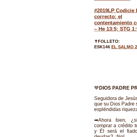
#2019LP Codicie 
correcto: el
contentamiento ce
– He 13:5; STG 1:
✝FOLLETO:
ESK146
EL SALMO 2
💙
DIOS PADRE P
Seguidora de Jesús
que su Dios Padre 
espléndidas riquez
➡Ahora bien, ¿s
comprar a crédito 
y Él será el fiad
deudas? ¡No!