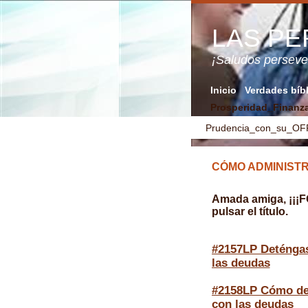
LAS P
¡Saludos perse
Inicio
Verdades bíb
Prosperidad_Finanz
Prudencia_con_su_O
CÓMO ADMINISTR
Amada amiga, ¡¡¡
pulsar el título.
#2157LP Deténga
las deudas
#2158LP Cómo de
con las deudas