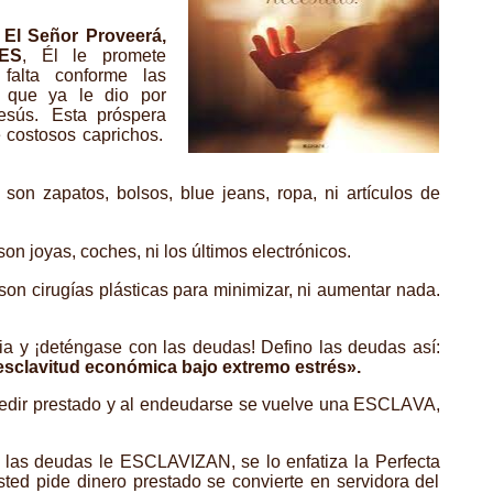
 El Señor Proveerá,
ES
, Él le promete
 falta conforme las
s que ya le dio por
esús. Esta próspera
 costosos caprichos.
on zapatos, bolsos, blue jeans, ropa, ni artículos de
n joyas, coches, ni los últimos electrónicos.
on cirugías plásticas para minimizar, ni aumentar nada.
bia y ¡deténgase con las deudas! Defino las deudas así:
sclavitud económica bajo extremo estrés».
pedir prestado y al endeudarse se vuelve una ESCLAVA,
o, las deudas le ESCLAVIZAN, se lo enfatiza la Perfecta
ted pide dinero prestado se convierte en servidora del