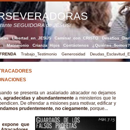
En
ERSEVERADORAS
verante SEGUIDORA de JESÚS!
licas
Libertad_en_JESÚS
Caminar_con_CRISTO
Desafíos_Diar
as
Matrimonio
Crianza_Hijos
Contáctenos
¿Quiénes_Somos?
OFRENDA
Trabajo_Testimonio
Generosidad
Deudas_Esclavitud_
ATRACADORES
ONACIONES
 cuando se presenta un asalariado atracador no dejamos
s, agradecidas y abundantemente
a ministerios que le
bendicen. De ofrendar a misiones para motivar, edificar y
endamos prudentemente, no ciegamente
, porque...
 expone que
Atracadores,