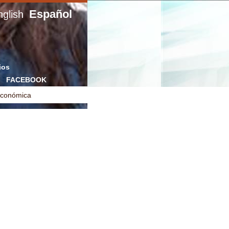
Español
glish
ios
FACEBOOK
Económica