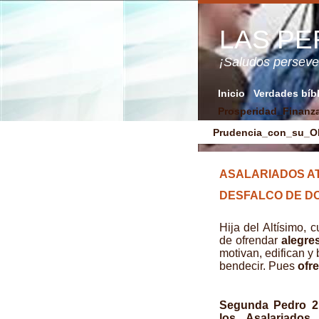
LAS P
¡Saludos perse
Inicio
Verdades bíb
Prosperidad_Finanz
Prudencia_con_su_
ASALARIADOS 
DESFALCO DE D
Hija del Altísimo,
de ofrendar
alegre
motivan, edifican y 
bendecir. Pues
ofr
Segunda Pedro 2
los Asalariados 