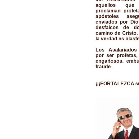
aquellos qu
proclaman profet
apóstoles ase
enviados por Dio
desfalcos de do
camino de Cristo,
la verdad es blas
Los Asalariados
por ser profetas
engañosos, embu
fraude.
¡¡¡FORTALEZCA su F