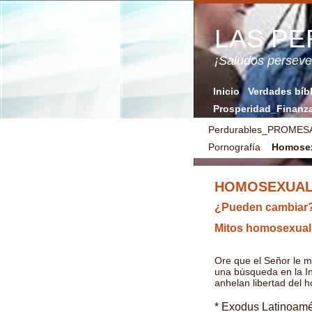
LAS P
¡Saludos perse
Inicio
Verdades bíb
Prosperidad_Finanz
Perdurables_PROMES
Pornografía
Homosex
HOMOSEXUAL
¿Pueden cambiar
Mitos homosexua
Ore que el Señor le m
una búsqueda en la In
anhelan libertad del 
* Exodus Latinoamér