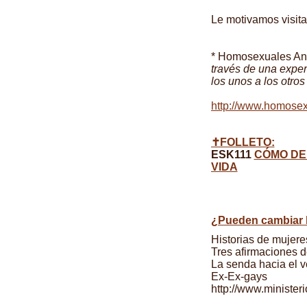
Le motivamos visita
* Homosexuales A
través de una expe
los unos a los otros
http://www.homose
✝FOLLETO:
ESK111
CÓMO DE
VIDA
¿Pueden cambiar 
Historias de mujere
Tres afirmaciones 
La senda hacia el 
Ex-Ex-gays
http://www.minister