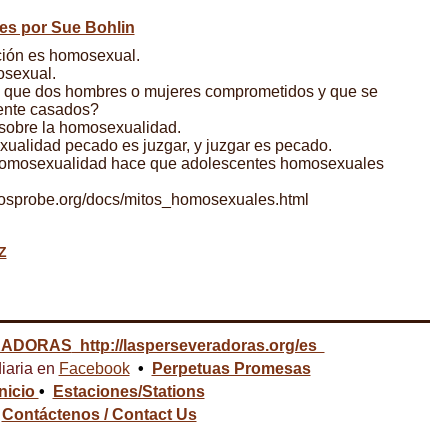
es por Sue Bohlin
ción es homosexual.
osexual.
 que dos hombres o mujeres comprometidos y que se
ente casados?
 sobre la homosexualidad.
ualidad pecado es juzgar, y juzgar es pecado.
 homosexualidad hace que adolescentes homosexuales
riosprobe.org/docs/mitos_homosexuales.html
Z
RADORAS
http://lasperseveradoras.org/es
iaria en
Facebook
•
Perpetuas Promesas
Inicio
•
Estaciones/Stations
Contáctenos / Contact Us