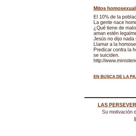
Mitos homosexual
El 10% de la pobla
La gente nace hom
¿Qué tiene de malo
aman estén legalm
Jesús no dijo nada
Llamar a la homosex
Predicar contra la
se suiciden.
http://www.ministe
EN BUSCA DE LA PA
LAS PERSEVE
Su motivación d