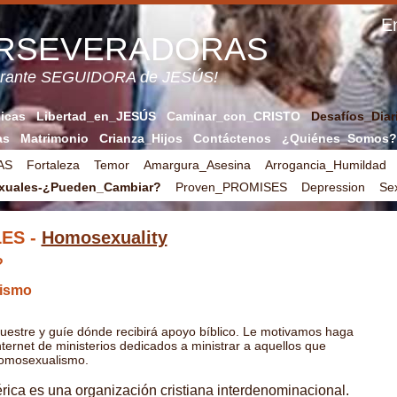
En
ERSEVERADORAS
verante SEGUIDORA de JESÚS!
licas
Libertad_en_JESÚS
Caminar_con_CRISTO
Desafíos_Diar
as
Matrimonio
Crianza_Hijos
Contáctenos
¿Quiénes_Somos?
AS
Fortaleza
Temor
Amargura_Asesina
Arrogancia_Humildad
uales-¿Pueden_Cambiar?
Proven_PROMISES
Depression
Se
ES -
Homosexuality
?
lismo
uestre y guíe dónde recibirá apoyo bíblico. Le motivamos haga
ternet de ministerios dedicados a ministrar a aquellos que
homosexualismo.
ica es una organización cristiana interdenominacional.