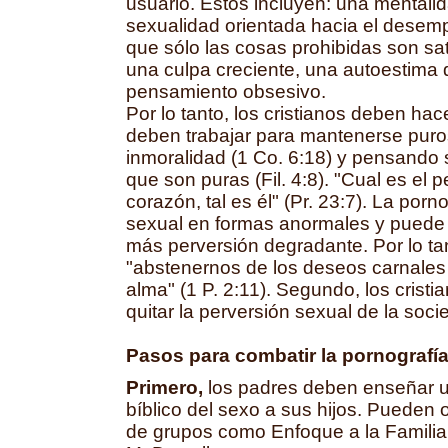
usuario. Estos incluyen: una mental
sexualidad orientada hacia el desem
que sólo las cosas prohibidas son sa
una culpa creciente, una autoestima 
pensamiento obsesivo.
Por lo tanto, los cristianos deben ha
deben trabajar para mantenerse puro
inmoralidad (1 Co. 6:18) y pensando 
que son puras (Fil. 4:8). "Cual es el
corazón, tal es él" (Pr. 23:7). La porn
sexual en formas anormales y puede l
más perversión degradante. Por lo t
"abstenernos de los deseos carnales 
alma" (1 P. 2:11). Segundo, los cristi
quitar la perversión sexual de la soci
Pasos para combatir la pornografí
Primero,
los padres deben enseñar u
bíblico del sexo a sus hijos. Pueden 
de grupos como Enfoque a la Familia 