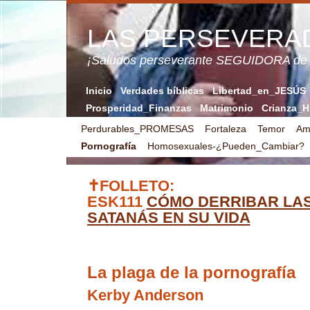
LAS PERSEVERA
¡Saludos perseverante SEGUIDORA de
Inicio
Verdades bíblicas
Libertad_en_JESÚS
Prosperidad_Finanzas
Matrimonio
Crianza_H
Perdurables_PROMESAS
Fortaleza
Temor
Am
Pornografía
Homosexuales-¿Pueden_Cambiar?
✝FOLLETO:
ESK111
CÓMO DERRIBAR LAS
SATANÁS EN SU VIDA
La plaga de la pornografía
Kerby Anderson