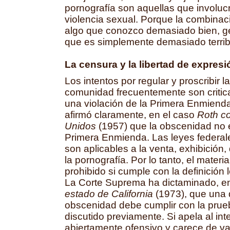
pornografía son aquellas que involucra
violencia sexual. Porque la combinac
algo que conozco demasiado bien, g
que es simplemente demasiado terrible
La censura y la libertad de expresi
Los intentos por regular y proscribir l
comunidad frecuentemente son criti
una violación de la Primera Enmiend
afirmó claramente, en el caso
Roth c
Unidos
(1957) que la obscenidad no e
Primera Enmienda. Las leyes federale
son aplicables a la venta, exhibición, 
la pornografía. Por lo tanto, el mater
prohibido si cumple con la definición
La Corte Suprema ha dictaminado, e
estado de California
(1973), que una d
obscenidad debe cumplir con la prue
discutido previamente. Si apela al int
abiertamente ofensivo y carece de valor