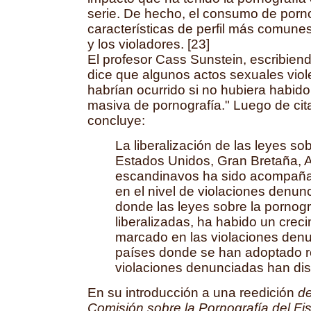
serie. De hecho, el consumo de porno
características de perfil más comunes
y los violadores. [23]
El profesor Cass Sunstein, escribien
dice que algunos actos sexuales viol
habrían ocurrido si no hubiera habido
masiva de pornografía." Luego de cita
concluye:
La liberalización de las leyes so
Estados Unidos, Gran Bretaña, Au
escandinavos ha sido acompañ
en el nivel de violaciones denun
donde las leyes sobre la pornogr
liberalizadas, ha habido un cre
marcado en las violaciones denu
países donde se han adoptado re
violaciones denunciadas han dis
En su introducción a una reedición
de
Comisión sobre la Pornografía del Fi