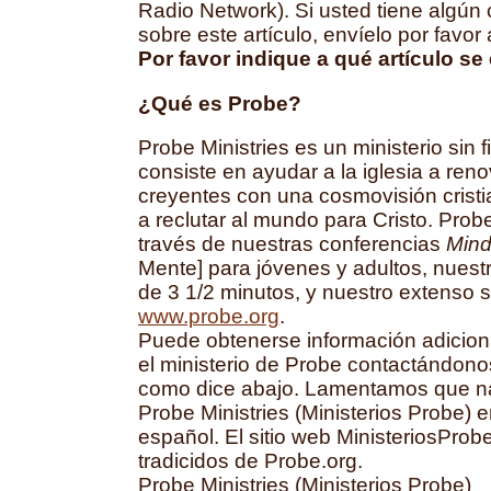
Radio Network). Si usted tiene algún
sobre este artículo, envíelo por favor
Por favor indique a qué artículo se 
¿Qué es Probe?
Probe Ministries es un ministerio sin 
consiste en ayudar a la iglesia a ren
creyentes con una cosmovisión cristia
a reclutar al mundo para Cristo. Pro
través de nuestras conferencias
Min
Mente] para jóvenes y adultos, nuestr
de 3 1/2 minutos, y nuestro extenso s
www.probe.org
.
Puede obtenerse información adiciona
el ministerio de Probe contactándonos
como dice abajo. Lamentamos que nad
Probe Ministries (Ministerios Probe) 
español. El sitio web MinisteriosProbe
tradicidos de Probe.org.
Probe Ministries (Ministerios Probe)