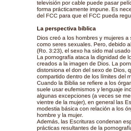
televisión por cable puede pasar pelí
forma prácticamente impune. Es nece
del FCC para que el FCC pueda regular
La perspectiva bíblica
Dios creó a los hombres y mujeres a 
como seres sexuales. Pero, debido a
(Ro. 3:23), el sexo ha sido mal usado
La pornografía ataca la dignidad de 
creados a la imagen de Dios. La porn
distorsiona el don del sexo de Dios, 
compartido dentro de los límites del m
Cuando la Biblia se refiere a los ór
suele usar eufemismos y lenguaje indi
algunas excepciones (a veces se men
vientre de la mujer), en general las 
modestia básica con relación a los ó
hombre y la mujer.
Además, las Escrituras condenan esp
prácticas resultantes de la pornograf