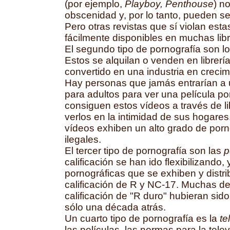
(por ejemplo,
Playboy, Penthouse
) n
obscenidad y, por lo tanto, pueden se
Pero otras revistas que sí violan est
fácilmente disponibles en muchas libr
El segundo tipo de pornografía son l
Estos se alquilan o venden en librerí
convertido en una industria en crecim
Hay personas que jamás entrarían a un
para adultos para ver una película po
consiguen estos vídeos a través de li
verlos en la intimidad de sus hogares
vídeos exhiben un alto grado de porn
ilegales.
El tercer tipo de pornografía son las
p
calificación se han ido flexibilizando
pornográficas que se exhiben y distr
calificación de R y NC-17. Muchas de
calificación de "R duro" hubieran si
sólo una década atrás.
Un cuarto tipo de pornografía es la
te
las películas, las normas para la tele