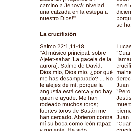
camino a Jehová; nivelad
en el
una calzada en la estepa a
dicien
nuestro Dios!’"
porque
se ha
La crucifixión
Salmo 22:1,11-18
Lucas
"Al músico principal; sobre
"Cuan
Ajelet-sahar [La gacela de la
llama
aurora]. Salmo de David.
crucif
Dios mío, Dios mío, ¿por qué
malhe
me has desamparado? ... No
derec
te alejes de mí, porque la
Juan 
angustia está cerca y no hay
"Pero
quien e ayude. Me han
Jesús
rodeado muchos toros;
muert
fuertes toros de Basán me
piern
han cercado. Abrieron contra
Juan 
mí su boca como león rapaz
"Cuan
y rugiente. He sido
cruci