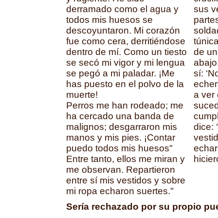
derramado como el agua y
sus v
todos mis huesos se
parte
descoyuntaron. Mi corazón
solda
fue como cera, derritiéndose
túnica
dentro de mí. Como un tiesto
de un 
se secó mi vigor y mi lengua
abajo
se pegó a mi paladar. ¡Me
sí: ‘N
has puesto en el polvo de la
echem
muerte!
a ver 
Perros me han rodeado; me
suced
ha cercado una banda de
cumpl
malignos; desgarraron mis
dice: 
manos y mis pies. ¡Contar
vesti
puedo todos mis huesos"
echaro
Entre tanto, ellos me miran y
hicie
me observan. Repartieron
entre sí mis vestidos y sobre
mi ropa echaron suertes."
Sería rechazado por su propio pu