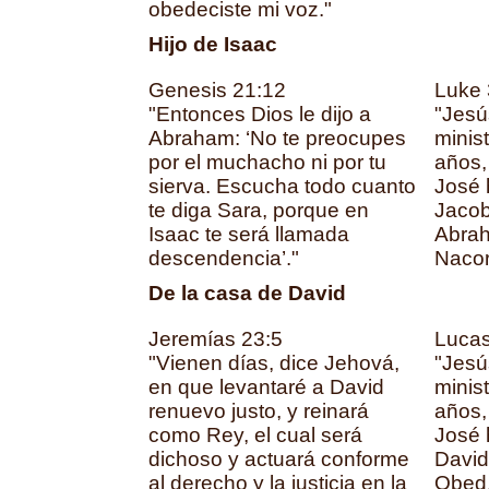
obedeciste mi voz."
Hijo de Isaac
Genesis 21:12
Luke 
"Entonces Dios le dijo a
"Jesú
Abraham: ‘No te preocupes
minist
por el muchacho ni por tu
años,
sierva. Escucha todo cuanto
José h
te diga Sara, porque en
Jacob,
Isaac te será llamada
Abrah
descendencia’."
Nacor.
De la casa de David
Jeremías 23:5
Lucas
"Vienen días, dice Jehová,
"Jesú
en que levantaré a David
minist
renuevo justo, y reinará
años,
como Rey, el cual será
José h
dichoso y actuará conforme
David,
al derecho y la justicia en la
Obed,