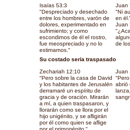
Isaías 53:3
Juan 
"Despreciado y desechado
"Ni a
entre los hombres, varón de
en él.
dolores, experimentado en
Juan 
sufrimiento; y como
"¿Aca
escondimos de él el rostro,
algun
fue meospreciado y no lo
de los
estimamos."
Su costado sería traspasado
Zechariah 12:10
Juan 
"Pero sobre la casa de David
"Pero
y los habitantes de Jerusalén
abrió
derramaré un espíritu de
lanza,
gracia y de oración. Mirarán
sangr
a mí, a quien traspasaron, y
llorarán como se llora por el
hijo unigénito, y se afligirán
por él como quien se aflige
por el primogénito."