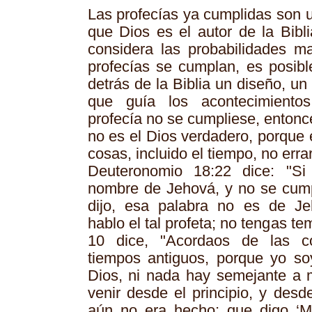
Las profecías ya cumplidas son u
que Dios es el autor de la Bibl
considera las probabilidades m
profecías se cumplan, es posibl
detrás de la Biblia un diseño, u
que guía los acontecimiento
profecía no se cumpliese, enton
no es el Dios verdadero, porque 
cosas, incluido el tiempo, no errar
Deuteronomio 18:22 dice: "Si
nombre de Jehová, y no se cump
dijo, esa palabra no es de Je
hablo el tal profeta; no tengas tem
10 dice, "Acordaos de las 
tiempos antiguos, porque yo so
Dios, ni nada hay semejante a m
venir desde el principio, y desd
aún no era hecho; que digo ‘M