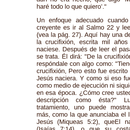
haré todo lo que quiero’."
Un enfoque adecuado cuando
creyente es ir al Salmo 22 y lee
(vea la pág. 27). Aquí hay una d
la crucifixión, escrita mil añ
naciese. Después de leer el pas
se trata. Él dirá: "De la crucifix
respóndale con algo como: "Tiene
crucifixión, Pero esto fue escrit
Jesús naciera. Y como si eso fue
como medio de ejecución ni siqui
en esa época. ¿Cómo cree usted
descripción como ésta?" 
tratamiento, uno puede mostra
más, como la que anunciaba el l
Jesús (Miqueas 5:2), queEl n
(Isaías 7:14), o que su cost