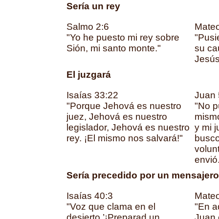
Sería un rey
Salmo 2:6
Mateo
"Yo he puesto mi rey sobre
"Pusi
Sión, mi santo monte."
su ca
Jesús,
El juzgará
Isaías 33:22
Juan 
"Porque Jehová es nuestro
"No p
juez, Jehová es nuestro
mismo
legislador, Jehová es nuestro
y mi j
rey. ¡El mismo nos salvará!"
busco
volun
envió
Sería precedido por un mensajero
Isaías 40:3
Mateo
"Voz que clama en el
"En a
desierto.’¡Preparad un
Juan 