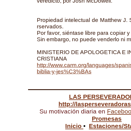
veredicto, por Josh McDowell.
Propiedad intelectual de Matthew J. 
rservados.
Por favor, siéntase libre para copiar y 
Sin embargo, no puede venderlo ni mod
MINISTERIO DE APOLOGETICA E 
CRISTIANA
http://www.carm.org/languages/span
biblia-y-jes%C3%BAs
LAS PERSEVERADO
http://lasperseveradora
Su motivación diaria en
Facebo
Promesas
Inicio
•
Estaciones/St