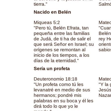
tierra."
Salmó
Nacido en Belén
Miqueas 5:2
Mateo
"Pero tú, Belén Efrata, tan
"Cuan
pequeña entre las familias
Belén
de Judá, de ti ha de salir el
rey H
que será Señor en Israel; su
orien
orígenes se remontan al
sabios
inicio de los tiempos, a los
días de la eternidad."
Sería un profeta
Deuteronomio 18:18
Mateo
"Un profeta como tú les
"Y la 
levanatré en medio de sus
Jesús,
hermanos; pondré mis
Nazare
palabras en su boca y él les
dirá todo lo que yo le