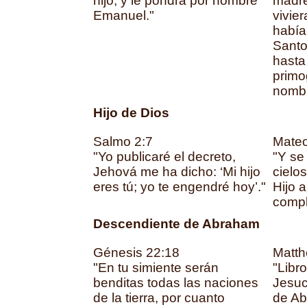
hijo, y le pondrá por nombre
madre
Emanuel."
vivier
había
Santo 
hasta 
primo
nombr
Hijo de Dios
Salmo 2:7
Mateo
"Yo publicaré el decreto,
"Y se
Jehová me ha dicho: ‘Mi hijo
cielo
eres tú; yo te engendré hoy’."
Hijo 
compl
Descendiente de Abraham
Génesis 22:18
Matth
"En tu simiente serán
"Libr
benditas todas las naciones
Jesucr
de la tierra, por cuanto
de A