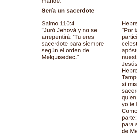
mande."
Sería un sacerdote
Salmo 110:4
Hebre
"Juró Jehová y no se
"Por 
arrepentirá: ‘Tu eres
parti
sacerdote para siempre
celest
según el orden de
apóst
Melquisedec."
nuestr
Jesús
Hebre
Tampo
sí mi
sacer
quien 
yo te
Como 
parte
para 
de Me