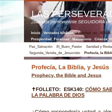
LAS PERSEVERA
¡Saludos perseverante SEGUIDORA de
Inicio
Verdades bíblicas
Libertad_en_JESÚS
Prosperidad_Finanzas
Matrimonio
Crianza_H
Paz_Salvación
El_Buen_Pastor
Sanidad y Resta
Segunda_Venida_de_Jesucristo
Profecía, la Bibl
Profecía, La Biblia, y Jesús
Prophecy, the Bible and Jesus
✝FOLLETO:
ESK140:
CÓMO SABE
LA PALABRA DE DIOS