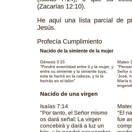
(Zacarías 12:10).
He aquí una lista parcial de p
Jesús.
Profecía Cumplimiento
Nacido de la simiente de la mujer
Génesis 3:15
Mateo 1
"Pondré enemistad entre ti y la mujer, y
"Pensan
entre su simiente y la simiente tuya;
Señor se
esta te herirá en la cabeza, y tú la
‘José, h
herirás en el talón"
María t
engendr
Nacido de una virgen
Isaías 7:14
Mateo
"Por tanto, el Señor mismo
"El n
os dará señal: La virgen
fue a
concebirá y dará a luz un
compr