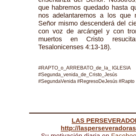
que habremos quedado hasta qu
nos adelantaremos a los que m
Señor mismo descenderá del ci
con voz de arcángel y con tro
muertos en Cristo resucit
Tesalonicenses 4:13-18).
#RAPTO_o_ARREBATO_de_la_ IGLESIA
#Segunda_venida_de_Cristo_Jesús
#SegundaVenida #RegresoDeJesús #Rapto
LAS PERSEVERADO
http://lasperseveradora
Su motivación diaria en
Facebo