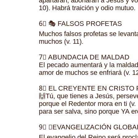
apartarán, abonarán a Jesús y vol
10). Habrá traición y odio mutuo
6⃣ 🎭 FALSOS PROFETAS
Muchos falsos profetas se levant
muchos (v. 11).
7⃣ ABUNDACIA DE MALDAD
El pecado aumentará y la maldad,
amor de muchos se enfriará (v. 1
8⃣ EL CREYENTE EN CRISTO
🙌Tú, que tienes a Jesús, perseve
porque el Redentor mora en ti (v.
para ser salva, sino porque YA 
9⃣ 🗣EVANGELIZACIÓN GLOBA
El evangelio del Reino será proc