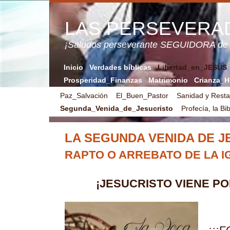
LAS PERSEVERA
¡Saludos perseverante SEGUIDORA de
Inicio
Verdades bíblicas
Libertad_en_JESÚS
Prosperidad_Finanzas
Matrimonio
Crianza_H
Paz_Salvación
El_Buen_Pastor
Sanidad y Resta
Segunda_Venida_de_Jesucristo
Profecía, la Bib
LA SEGUNDA VENIDA DE J
RAPTO O ARREBATO DE LA I
¡JESUCRISTO VIENE PO