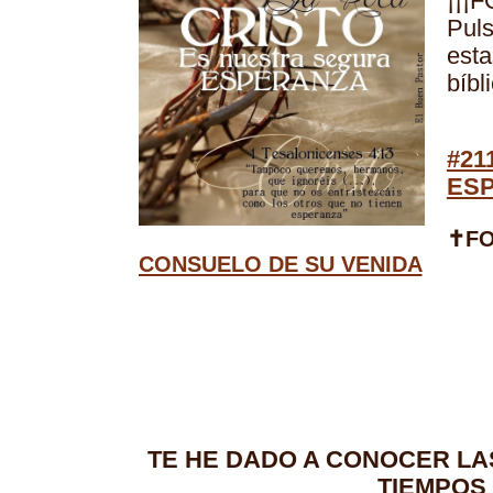
¡¡¡
Puls
est
bíbl
#21
ESP
✝F
CONSUELO DE SU VENIDA
TE HE DADO A CONOCER LA
TIEMPOS