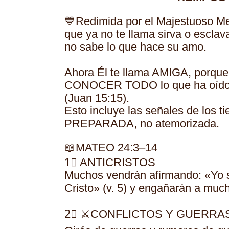
💙Redimida por el Majestuoso Mes
que ya no te llama sirva o esclava
no sabe lo que hace su amo.
Ahora Él te llama AMIGA, porque
CONOCER TODO lo que ha oído 
(Juan 15:15).
Esto incluye las señales de los 
PREPARADA, no atemorizada.
📖MATEO 24:3–14
1⃣ ANTICRISTOS
Muchos vendrán afirmando: «Yo s
Cristo» (v. 5) y engañarán a mu
2⃣ ⚔️CONFLICTOS Y GUERRA