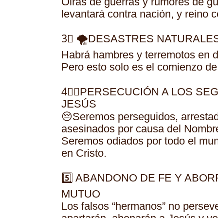
Oirás de guerras y rumores de gue
levantará contra nación, y reino co
3⃣ 🌪️DESASTRES NATURALE
Habrá hambres y terremotos en dis
Pero esto solo es el comienzo de l
4⃣⛓PERSECUCIÓN A LOS SE
JESÚS
😔Seremos perseguidos, arrestad
asesinados por causa del Nombre 
Seremos odiados por todo el mun
en Cristo.
5️⃣ ABANDONO DE FE Y ABO
MUTUO
Los falsos “hermanos” no perseve