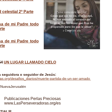
celestial 2ª Parte
sa de mi Padre todo
rte
sa de mi Padre todo
rte
54
UN LUGAR
LLAMADO CIELO
a seguidora o seguidor de Jesús:
ras.org/desafios_diarios/muerte-partida-de-un-ser-amado
aNuevaJerusalén
Publicaciones Perlas Preciosas
www.LasPerseveradoras.org/es
TIAL
💙