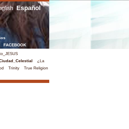
Español
glish
ios
FACEBOOK
sto_JESUS
Ciudad_Celestial
¿La
God
Trinity
True Religion