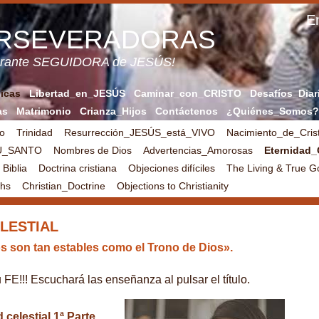
En
ERSEVERADORAS
verante SEGUIDORA de JESÚS!
licas
Libertad_en_JESÚS
Caminar_con_CRISTO
Desafíos_Diar
as
Matrimonio
Crianza_Hijos
Contáctenos
¿Quiénes_Somos?
ro
Trinidad
Resurrección_JESÚS_está_VIVO
Nacimiento_de_Cri
TU_SANTO
Nombres de Dios
Advertencias_Amorosas
Eternidad_
 Biblia
Doctrina cristiana
Objeciones difíciles
The Living & True 
ths
Christian_Doctrine
Objections to Christianity
LESTIAL
os son tan estables como el Trono de Dios».
!!! Escuchará las enseñanza al pulsar el título.
celestial 1ª Parte