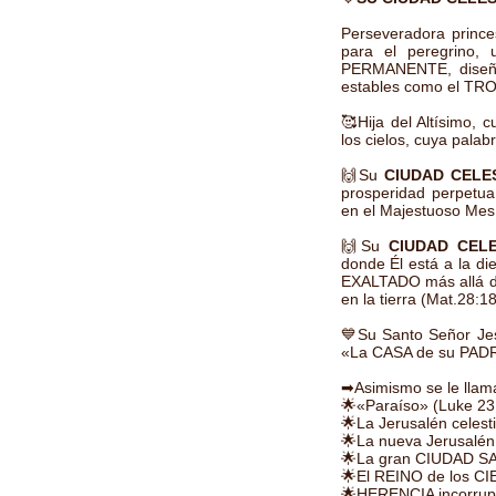
Perseveradora princes
para el peregrino,
PERMANENTE, diseñad
estables como el TR
🥰Hija del Altísimo,
los cielos, cuya palab
🙌Su
CIUDAD CELE
prosperidad perpetu
en el Majestuoso Mes
🙌Su
CIUDAD CELE
donde Él está a la di
EXALTADO más allá de
en la tierra (Mat.28:1
💙Su Santo Señor Je
«La CASA de su PADR
➡Asimismo se le llam
🌟«Paraíso» (Luke 23:
🌟La Jerusalén celesti
🌟La nueva Jerusalén 
🌟La gran CIUDAD SAN
🌟El REINO de los CIE
🌟HERENCIA incorrupt