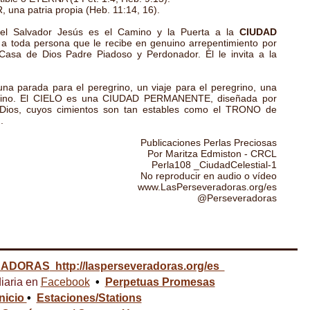
una patria propia (Heb. 11:14, 16).
el Salvador Jesús es el Camino y la Puerta a la
CIUDAD
ta a toda persona que le recibe en genuino arrepentimiento por
Casa de Dios Padre Piadoso y Perdonador. Él le invita a la
a.
una parada para el peregrino, un viaje para el peregrino, una
egrino. El CIELO es una CIUDAD PERMANENTE, diseñada por
r Dios, cuyos cimientos son tan estables como el TRONO de
).
Publicaciones Perlas Preciosas
Por Maritza Edmiston - CRCL
Perla108 _CiudadCelestial-1
No reproducir en audio o vídeo
www.LasPerseveradoras.org/es
@Perseveradoras
RADORAS
http://lasperseveradoras.org/es
iaria en
Facebook
•
Perpetuas Promesas
Inicio
•
Estaciones/Stations