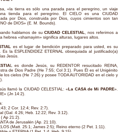
a, «la tierra es sólo una parada para el peregrino, un viaje
 una tienda para el peregrino. El CIELO es una CIUDAD
a por Dios, construida por Dios, cuyos cimientos son tan
ONO de DIOS» (E. M. Bounds).
 cuando hablamos de su
CIUDAD CELESTIAL
, nos referimos a
ra hebrea «shamayim» significa alturas, lugares altos.
STIAL
es el lugar de bendición preparado para usted, es su
a. Es la ESPLENDIDEZ ETERNAL obsequiada al justificado(a)
ías Jesús.
STIA
L es donde Jesús, su REDENTOR resucitado REINA,
estra de Dios Padre (He 7:55; Col 3:1). Pues Él es el Unigénito
 los cielos (He 7:26) y posee TODA AUTORIDAD en el cielo y
8).
sús llamó la CIUDAD CELESTIAL: «
La CASA de Mi PADRE
».
E» (Jn 14:2).
a:
43; 2 Cor. 12:4; Rev. 2:7).
al (Gal. 4:26; Heb. 12:22; Rev. 3:12).
( Ap 21:2).
TA de Jerusalén (Ap. 21:10).
LOS (Matt. 25:1; James 2:5); Reino eterno (2 Pet. 1:11).
ible o ETERNA (1 Pet. 1:4; Heb. 9:15).