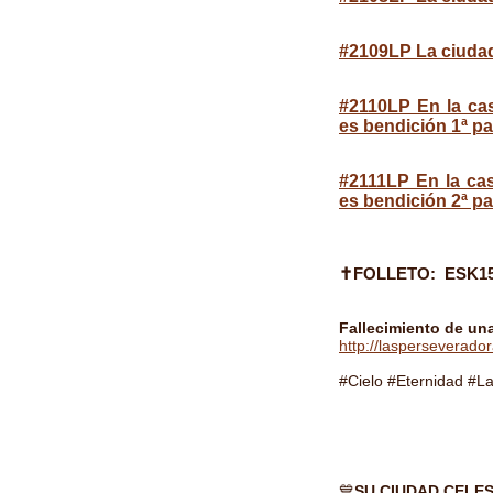
#2109LP La ciudad 
#2110LP En la ca
es bendición 1ª pa
#2111LP En la ca
es bendición 2ª pa
✝FOLLETO:
ESK1
Fallecimiento de un
http://lasperseverado
#Cielo #Eternidad #L
💙
SU CIUDAD CELES