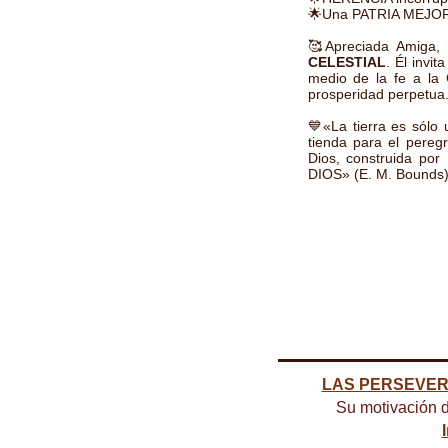
🌟Una PATRIA MEJOR, 
🥰Apreciada Amiga, 
CELESTIAL
. Él invi
medio de la fe a la 
prosperidad perpetu
💙«La tierra es sólo 
tienda para el per
Dios, construida po
DIOS» (E. M. Bounds
LAS PERSEVE
Su motivación d