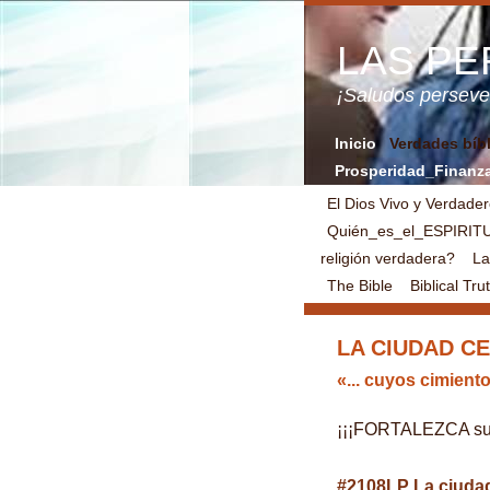
LAS P
¡Saludos perse
Inicio
Verdades bíb
Prosperidad_Finanz
El Dios Vivo y Verdade
Quién_es_el_ESPIRI
religión verdadera?
La
The Bible
Biblical Tru
LA CIUDAD CE
«... cuyos cimient
¡¡¡FORTALEZCA su FE
#2108LP La ciudad 